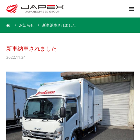
ーム
お知らせ
新車納車されました
ホーム
運送事業
新車納車されました
2022.11.24
引越事業
保管事業
企業情報
採用情報