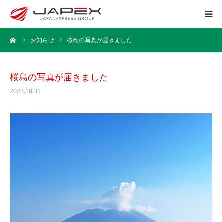
ーム
お知らせ
桜島の写真が届きました
ホーム
運送事業
桜島の写真が届きました
2023.10.31
引越事業
保管事業
企業情報
採用情報