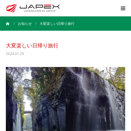
ーム
お知らせ
大変楽しい日帰り旅行
ホーム
運送事業
大変楽しい日帰り旅行
2024.01.29
引越事業
保管事業
企業情報
採用情報