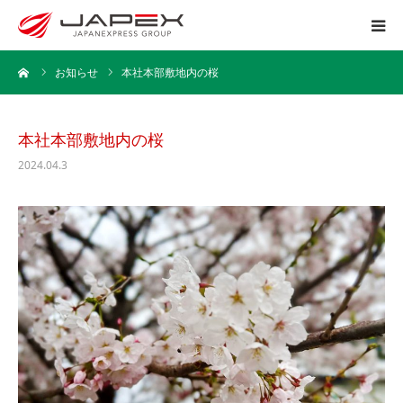
ーム
お知らせ
本社本部敷地内の桜
ホーム
運送事業
本社本部敷地内の桜
2024.04.3
引越事業
保管事業
企業情報
採用情報