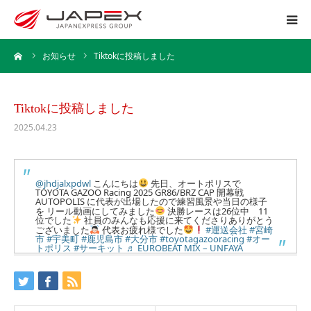
ーム
お知らせ
Tiktokに投稿しました
ホーム
運送事業
Tiktokに投稿しました
2025.04.23
引越事業
保管事業
@jhdjalxpdwl
こんにちは
先日、オートポリスで
TOYOTA GAZOO Racing 2025 GR86/BRZ CAP 開幕戦
AUTOPOLIS に代表が出場したので練習風景や当日の様子
を リール動画にしてみました
決勝レースは26位中 11
企業情報
位でした
社員のみんなも応援に来てくださりありがとう
ございました
代表お疲れ様でした
#運送会社
#宮崎
市
#宇美町
#鹿児島市
#大分市
#toyotagazooracing
#オー
トポリス
#サーキット
♬ EUROBEAT MIX – UNFAYA
採用情報