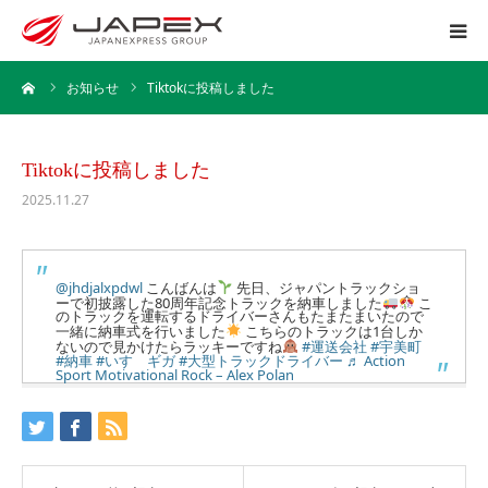
ーム
お知らせ
Tiktokに投稿しました
ホーム
運送事業
Tiktokに投稿しました
2025.11.27
引越事業
保管事業
@jhdjalxpdwl
こんばんは
先日、ジャパントラックショ
ーで初披露した80周年記念トラックを納車しました
こ
のトラックを運転するドライバーさんもたまたまいたので
一緒に納車式を行いました
こちらのトラックは1台しか
企業情報
ないので見かけたらラッキーですね
#運送会社
#宇美町
#納車
#いすゞギガ
#大型トラックドライバー
♬ Action
Sport Motivational Rock – Alex Polan
採用情報