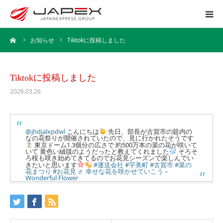
ーム
お知らせ
Tiktokに投稿しました
ホーム
運送事業
Tiktokに投稿しました
2026.03.26
引越事業
保管事業
@jhdjalxpdwl
こんにちは
先日、部長が古賀市の筵内の
なの花祭りが開催されていたので、見に行かれたそうです
東京ドーム1.3個分の広さで 約500万本の菜の花が咲いて
いて 黄色い絨毯のようだったと教えてくれました
そろそ
企業情報
ろ桜も咲き始めてきてるのでお花見シーズンで楽しんでい
きたいと思います
#運送会社
#宇美町
#古賀市
#菜の
花まつり
#お花見
♬ 幸せな花を咲かせていこう –
Wonderful Flower
採用情報