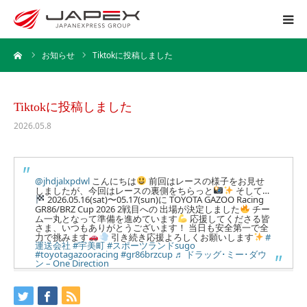
ーム
お知らせ
Tiktokに投稿しました
ホーム
運送事業
Tiktokに投稿しました
2026.05.8
引越事業
保管事業
@jhdjalxpdwl
こんにちは
前回はレースの様子をお見せ
しましたが、今回はレースの裏側をちらっと
そして…
2026.05.16(sat)〜05.17(sun)に TOYOTA GAZOO Racing
GR86/BRZ Cup 2026 2戦目への 出場が決定しました
チー
企業情報
ム一丸となって準備を進めています
応援してくださる皆
さま、いつもありがとうございます！ 当日も安全第一で全
力で挑みます
引き続き応援よろしくお願いします
#
運送会社
#宇美町
#スポーツランドsugo
採用情報
#toyotagazooracing
#gr86brzcup
♬ ドラッグ･ミー･ダウ
ン – One Direction