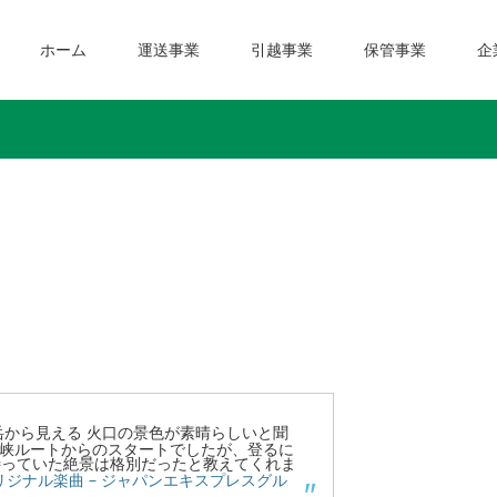
ホーム
運送事業
引越事業
保管事業
企
から見える 火口の景色が素晴らしいと聞
峡ルートからのスタートでしたが、登るに
待っていた絶景は格別だったと教えてくれま
リジナル楽曲 – ジャパンエキスプレスグル