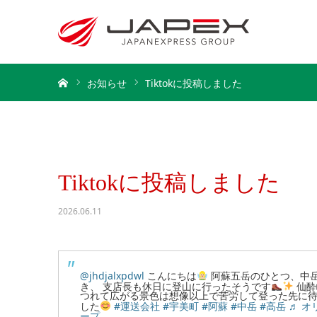
ホーム
お知らせ
Tiktokに投稿しました
Tiktokに投稿しました
2026.06.11
@jhdjalxpdwl
こんにちは
阿蘇五岳のひとつ、中岳
き、 支店長も休日に登山に行ったそうです
仙酔
つれて広がる景色は想像以上で苦労して登った先に
した
#運送会社
#宇美町
#阿蘇
#中岳
#高岳
♬ オ
ープ